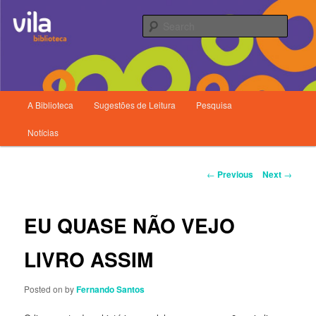
Searc
Main
A Biblioteca
Sugestões de Leitura
Pesquisa
Skip
menu
Biblioteca da Vila
Notícias
to
primary
Post
←
Previous
Next
→
navigation
content
EU QUASE NÃO VEJO
LIVRO ASSIM
Posted on
by
Fernando Santos