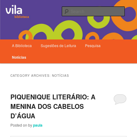
Searc
Main
A Biblioteca
Sugestões de Leitura
Pesquisa
Skip
Skip
menu
Biblioteca da Vila
Notícias
to
to
primary
secondary
CATEGORY ARCHIVES:
NOTÍCIAS
content
content
PIQUENIQUE LITERÁRIO: A
MENINA DOS CABELOS
D’ÁGUA
Posted on
by
paula