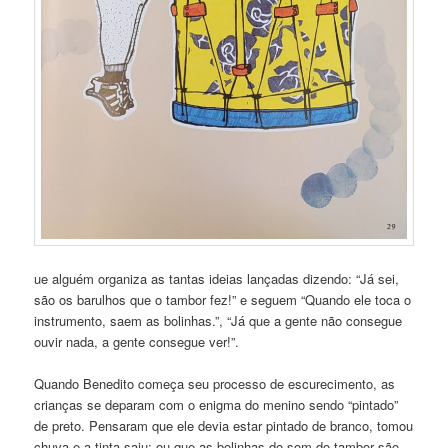
ue alguém organiza as tantas ideias lançadas dizendo: “Já sei,
são os barulhos que o tambor fez!” e seguem “Quando ele toca o
instrumento, saem as bolinhas.”, “Já que a gente não consegue
ouvir nada, a gente consegue ver!”.
Quando Benedito começa seu processo de escurecimento, as
crianças se deparam com o enigma do menino sendo “pintado”
de preto. Pensaram que ele devia estar pintado de branco, tomou
chuva e a tinta saiu; ou que as bolinhas do som do tambor são