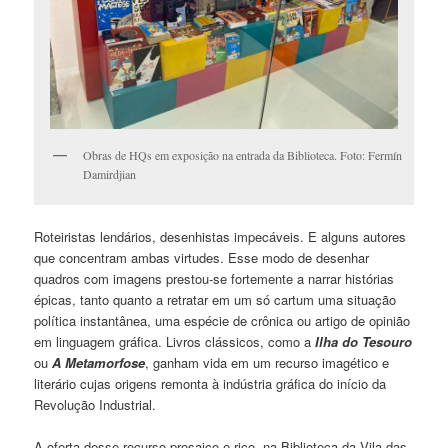
Obras de HQs em exposição na entrada da Biblioteca. Foto: Fermín
Damirdjian
Roteiristas lendários, desenhistas impecáveis. E alguns autores
que concentram ambas virtudes. Esse modo de desenhar
quadros com imagens prestou-se fortemente a narrar histórias
épicas, tanto quanto a retratar em um só cartum uma situação
política instantânea, uma espécie de crônica ou artigo de opinião
em linguagem gráfica. Livros clássicos, como a
Ilha do Tesouro
ou
A Metamorfose
, ganham vida em um recurso imagético e
literário cujas origens remonta à indústria gráfica do início da
Revolução Industrial.
A oferta desse recurso prosaico e rico, na Biblioteca da Vila das