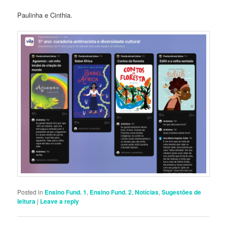
Paulinha e Cinthia.
Posted in
Ensino Fund. 1
,
Ensino Fund. 2
,
Notícias
,
Sugestões de
leitura
|
Leave a reply