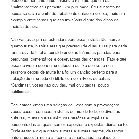
estudo formal tanto lutou, insistiu e resistiu, que um dia
finalmente teve seu primeiro livro publicado. Seu sustento na
época se dava a partir do trabalho de catadora de lixo, mais um
exemplo entre tantos que são invisíveis diante dos olhos da
maioria de nós.
Não vamos aqui nos estender sobre essa história tão incrível
quanto triste, história esta que precisou de duas aulas para cada
turma ouví-la inteira, considerando as inúmeras paradas para
perguntas, comentários e observações das crianças. Fato é que
essa conversa sobre uma catadora de lixo que se tornou
escritora depois de muita luta foi um gancho perfeito para a
seleção de uma roda de biblioteca com livros de outras
“Carolinas”, vozes não ouvidas, mal divulgadas, pouco
publicadas.
Realizamos então uma seleção de livros com a provocação:
vocês podem conhecer histórias do mundo todo, de diversas
culturas, muitas outras além das histórias européias e
eurocentradas às quais somos expostos e expostas diariamente.
Onde estão e o que dizem autoras e autores negros, de tantos
países especialmente africanos e americanos, incluindo o