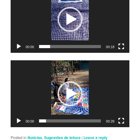
00:00
00:18
Video
Player
00:00
00:28
Posted in
Notícias
,
Sugestões de leitura
|
Leave a reply