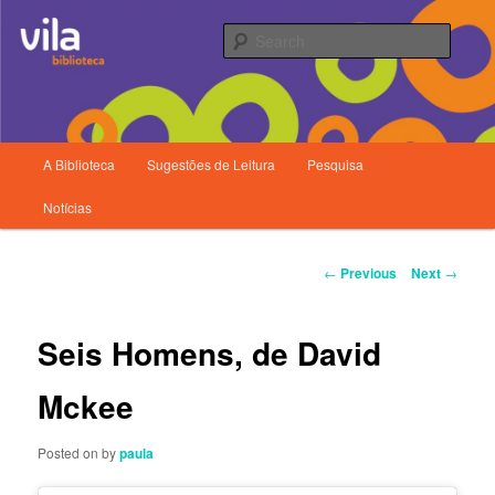
Searc
Main
A Biblioteca
Sugestões de Leitura
Pesquisa
Skip
menu
Biblioteca da Vila
Notícias
to
primary
Post
←
Previous
Next
→
navigation
content
Seis Homens, de David
Mckee
Posted on
by
paula