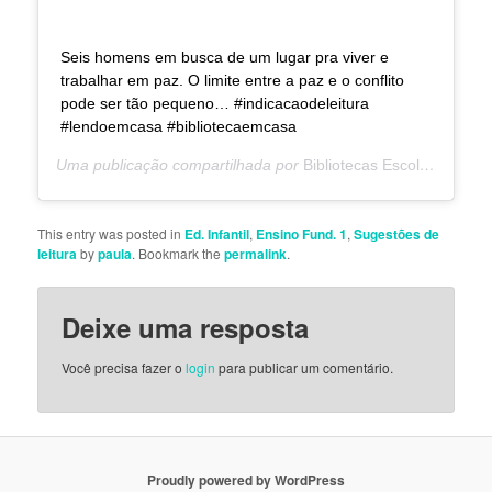
Seis homens em busca de um lugar pra viver e
trabalhar em paz. O limite entre a paz e o conflito
pode ser tão pequeno… #indicacaodeleitura
#lendoemcasa #bibliotecaemcasa
Uma publicação compartilhada por
Bibliotecas Escola da Vila
(
This entry was posted in
Ed. Infantil
,
Ensino Fund. 1
,
Sugestões de
leitura
by
paula
. Bookmark the
permalink
.
Deixe uma resposta
Você precisa fazer o
login
para publicar um comentário.
Proudly powered by WordPress